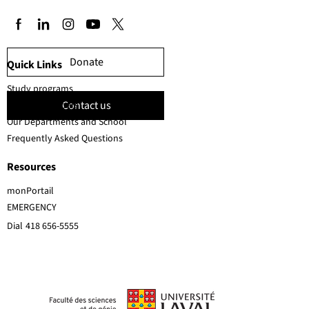
Donate
Quick Links
Study programs
Contact us
Faculty members
Our Departments and School
Frequently Asked Questions
Resources
monPortail
EMERGENCY
Dial
418 656-5555